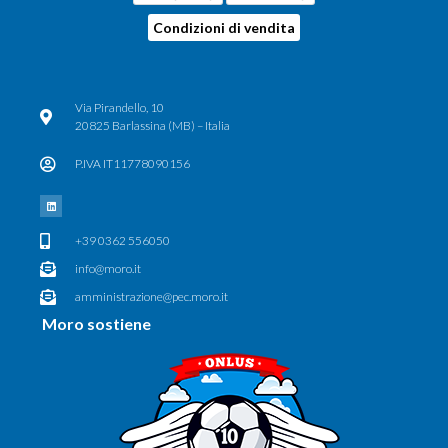
Condizioni di vendita
Via Pirandello, 10
20825 Barlassina (MB) – Italia
P.IVA IT11778090156
+39 0362 556050
info@moro.it
amministrazione@pec.moro.it
Moro sostiene