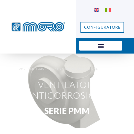
CONFIGURATORE
HOME
/
VENTILATORI
/
VENTILATORI ANTICORROSIONE
/ SERIE PMM
VENTILATORI
ANTICORROSIONE
SERIE PMM