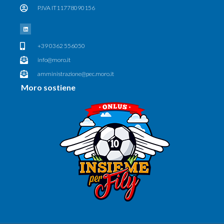
P.IVA IT11778090156
+39 0362 556050
info@moro.it
amministrazione@pec.moro.it
Moro sostiene