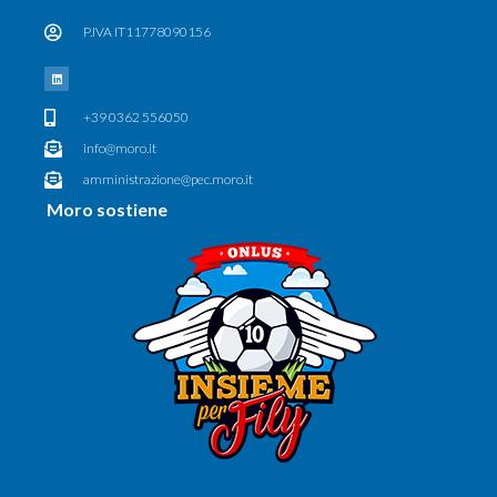
P.IVA IT11778090156
+39 0362 556050
info@moro.it
amministrazione@pec.moro.it
Moro sostiene