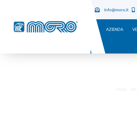
info@moro.it
AZIENDA
VE
HOME
/
VE
VENTILA