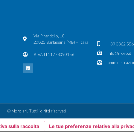
Via Pirandello, 10
20825 Barlassina (MB) – Italia
+39 0362 55
info@moro.it
P.IVA IT11778090156
amministrazio
© Moro srl. Tutti i diritti riservati
iva sulla raccolta
Le tue preferenze relative alla priva