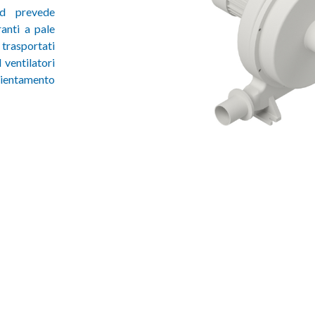
rd prevede
ranti a pale
i trasportati
ventilatori
rientamento