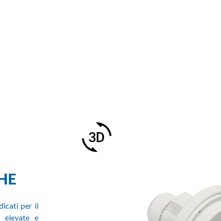
HE
icati per il
o elevate e