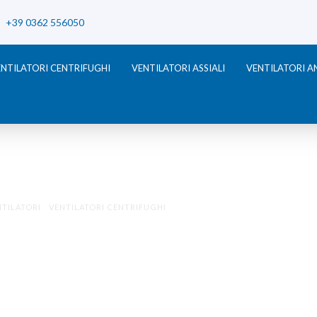
+39 0362 556050
NTILATORI CENTRIFUGHI
VENTILATORI ASSIALI
VENTILATORI 
NTILATORI
/
VENTILATORI CENTRIFUGHI
/ SERIE BSTS
TORI CENTRIFUG
SERIE BSTS