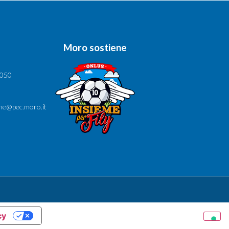
Moro sostiene
6050
ne@pec.moro.it
cy